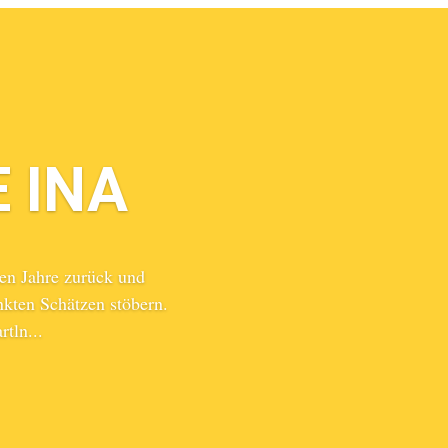
 INA
nen Jahre zurück und
nkten Schätzen stöbern.
tln...