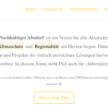
NEWS
EINKAUFEN
FÖRDERUNGEN
P
e Nachhaltiges Absdorf
ist ein Verein für alle Absdorfe
Klimaschutz
und
Regionalität
am Herzen liegen. Dabei
en und Projekte die einfach umsetzbare Lösungen hervo
stiften. In diesem Sinne steht INA auch für „Informie
die es noch werden wollen, UND jene die es im Herzen sind UND Personen der Umge
sowieso! 😉
Mehr über INA