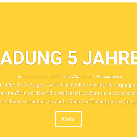
LADUNG 5 JAHRE
von
Andrea Schauerhuber
|
6. Mai 2025
|
News
| 0 Kommentieren
hre INA 🥳 🚀 Gegen 14:15 Uhr blicken wir auf die vergange
treibt.🎁 In der Kost’Nix Außenstelle, könnt ihr nach gesche
as Neues versuchen wir auch: Nach den Eisheiligen ist gut gar
Mehr