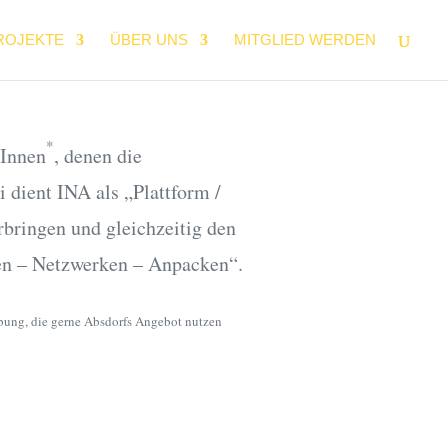
ROJEKTE
ÜBER UNS
MITGLIED WERDEN
*
rInnen
, denen die
 dient INA als „Plattform /
rbringen und gleichzeitig den
ren – Netzwerken – Anpacken“.
bung, die gerne Absdorfs Angebot nutzen