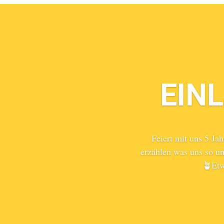
EIN
Feiert mit uns 5 Ja
erzählen was uns so um
🪴Etw