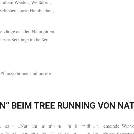
vor allem Weiden, Weißdorn,
 Schlehen sowie Hainbuchen,
Setzlinge aus den Naturgärten
ieser Setzlinge im heißen
 Pflanzaktionen sind unsere
“ BEIM TREE RUNNING VON NAT
AKTIONEN
b es von „Natur im Garten“ einen Jungbaum für die Gemeinde. Wir vo
derspielplatz mit einer Erfrischung erwartet und angefeuert. Sensati