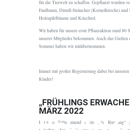
für die Tierwelt zu schaffen. Gepflanzt wurden 
Faulbaum, Dirndl-Sträucher (Kornelkirsche) und
Holzapfelbäume und Kriecherl.
Wir haben für unsere erste Pflanzaktion rund 80 
unserer Mitglieder bekommen. Auch das Gießen d
Sommer haben wir mitübernommen.
Immer mit großer Begeisterung dabei bei unseren
Kinder!
„FRÜHLINGS ERWACHEN
MÄRZ 2022
PFLANZ
Für jeden Teilnehmenden beim „Tree Running“ ga
teilnehmenden Absdorfer:innen vor dem großen Kin