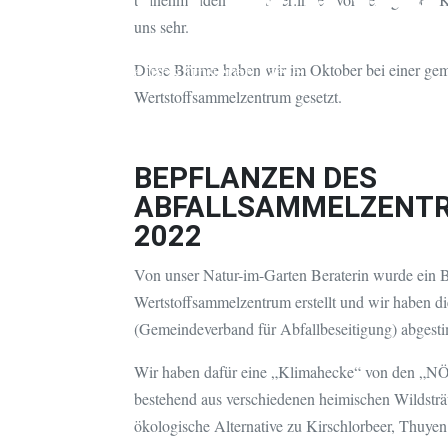
uns sehr.
Ökologische Inseln für die Tierwelt
eines unserer Ziele.
Diese Bäume haben wir im Oktober bei einer g
Wertstoffsammelzentrum gesetzt.
BEPFLANZEN DES
ABFALLSAMMELZENTR
2022
Von unser Natur-im-Garten Beraterin wurde ein 
Wertstoffsammelzentrum erstellt und wir haben
(Gemeindeverband für Abfallbeseitigung) abgest
Wir haben dafür eine „Klimahecke“ von den „N
bestehend aus verschiedenen heimischen Wildsträ
ökologische Alternative zu Kirschlorbeer, Thuye