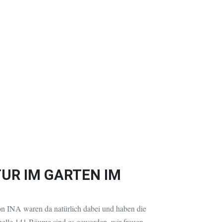
UR IM GARTEN IM
n INA waren da natürlich dabei und haben die
onelle 141 Bäume sind es geworden, wir freuen