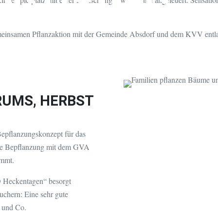
 zu schaffen, ist
emeinsamen Pflanzaktion mit der Gemeinde Absdorf und dem KVV ent
UMS, HERBST
Bepflanzungskonzept für das
 die Bepflanzung mit dem GVA
immt.
Ö Heckentagen“ besorgt
uchern: Eine sehr gute
n und Co.