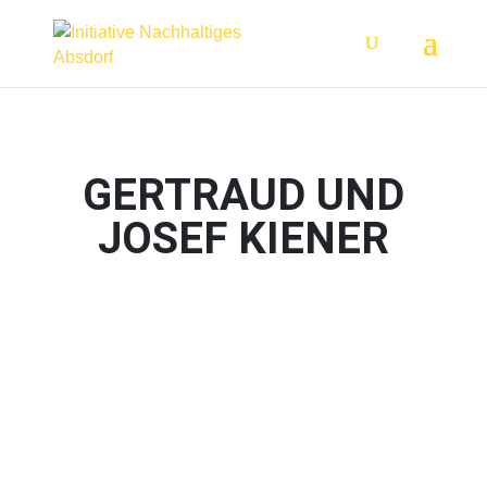
GERTRAUD UND
JOSEF KIENER
UNSER ANGEBOT
Erdäpfel diverse Sorten
Schnaps
Wein
Kürbiskernöl