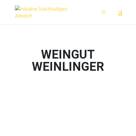
WEINGUT
WEINLINGER
UNSER ANGEBOT
Weine
Frizzante
Traubensaft
hausgemachte Blütensirupe